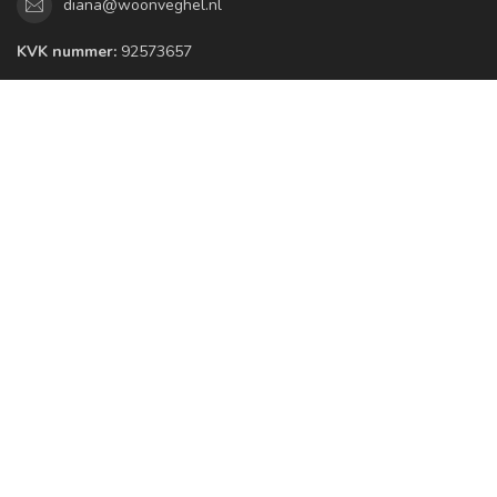
diana@woonveghel.nl
KVK nummer:
92573657
Categorieën
Informatie
Mijn account
€