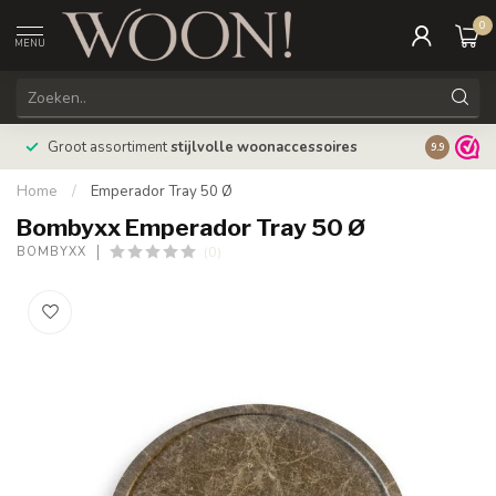
0
MENU
Bestellin
Groot assortiment
stijlvolle woonaccessoires
9.9
verzonde
Home
/
Emperador Tray 50 Ø
Bombyxx Emperador Tray 50 Ø
(0)
BOMBYXX