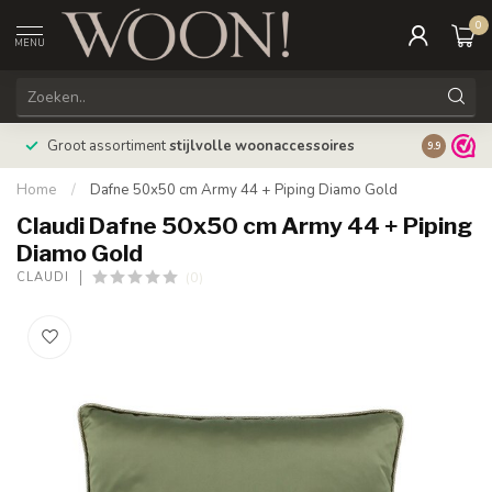
0
MENU
Bestellin
Groot assortiment
stijlvolle woonaccessoires
9.9
verzonde
Home
/
Dafne 50x50 cm Army 44 + Piping Diamo Gold
Claudi Dafne 50x50 cm Army 44 + Piping
Diamo Gold
(0)
CLAUDI