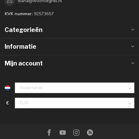
diana@woonveghel.nl
KVK nummer:
92573657
Categorieën
Informatie
Mijn account
€