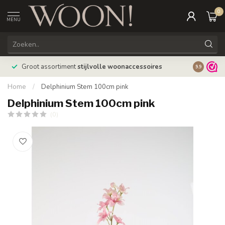
0
MENU
Bestellin
Groot assortiment
stijlvolle woonaccessoires
9.9
verzonde
Home
/
Delphinium Stem 100cm pink
Delphinium Stem 100cm pink
(0)