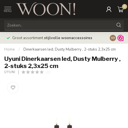
0
MENU
Bestellin
Groot assortiment
stijlvolle woonaccessoires
9.9
verzonde
Home
/
Dinerkaarsen led, Dusty Mulberry , 2-stuks 2,3x25 cm
Uyuni Dinerkaarsen led, Dusty Mulberry ,
2-stuks 2,3x25 cm
(0)
UYUNI