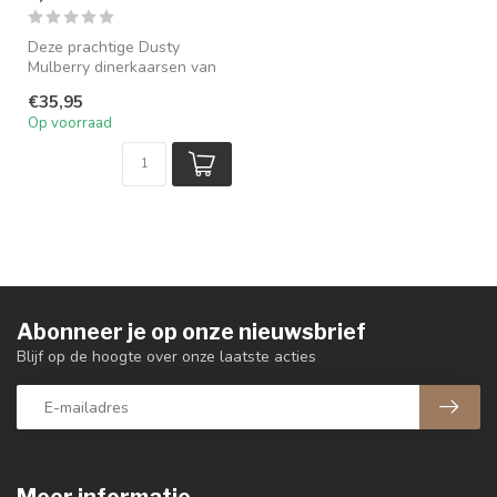
Deze prachtige Dusty
Mulberry dinerkaarsen van
Uyuni van 25 cm hoog
€35,95
brengen vee...
Op voorraad
Abonneer je op onze nieuwsbrief
Blijf op de hoogte over onze laatste acties