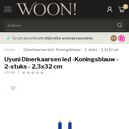
0
MENU
Bestellin
Groot assortiment
stijlvolle woonaccessoires
9.9
verzonde
Home
/
Dinerkaarsen led -Koningsblauw - 2-stuks - 2,3x32 cm
Uyuni Dinerkaarsen led -Koningsblauw -
2-stuks - 2,3x32 cm
(0)
UYUNI