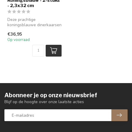
Koningsblauw - 2-stuks
- 2,3x32 cm
Deze prachtige
koningsblauwe dinerkaarsen
van Uyuni brengen veel
€36,95
sfeer in je int...
Op voorraad
Abonneer je op onze nieuwsbrief
Blijf op de hoogte over onze laatste acties