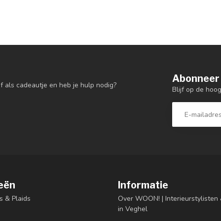
Abonneer 
f als cadeautje en heb je hulp nodig?
Blijf op de hoo
eën
Informatie
s & Plaids
Over WOON! | Interieurstyliste
in Veghel