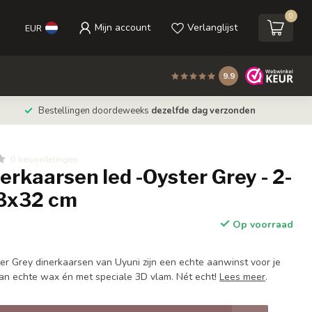
0
Mijn account
Verlanglijst
EUR
9.9
Bestellingen doordeweeks
dezelfde dag verzonden
0 beoordelingen
erkaarsen led -Oyster Grey - 2-
,3x32 cm
Op voorraad
er Grey dinerkaarsen van Uyuni zijn een echte aanwinst voor je
van echte wax én met speciale 3D vlam. Nét echt!
Lees meer
.