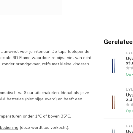
Gerelatee
 aanwinst voor je interieur! De taps toelopende
UYU
ciale 3D Flame waardoor ze bijna niet van echt
Uyu
stu
n zonder brandgevaar, zelfs met kleine kinderen
Op 
UYU
tisch na 6 uur uitschakelen. Ideaal als je ze
Uyu
AA batteries (niet bijgeleverd) en heeft een
2,
Op 
emperaturen onder 1°C of boven 35°C.
UYU
bediening
(deze wordt los verkocht).
Uyu