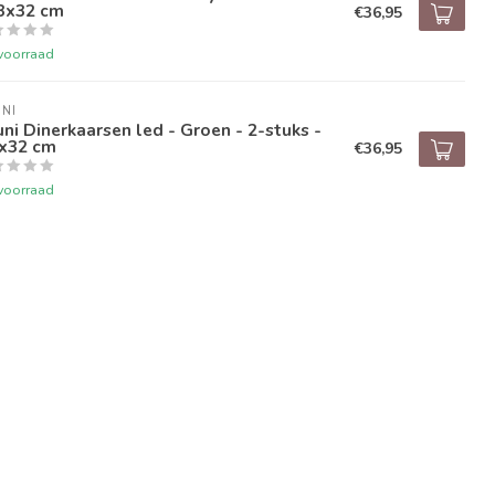
,3x32 cm
€36,95
voorraad
NI
ni Dinerkaarsen led - Groen - 2-stuks -
3x32 cm
€36,95
voorraad