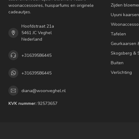
Zijden bloeme
woonaccessoires, huisparfums en originele
cadeautjes.
Uyuni kaarsen
Woonaccessoi
Hoofdstraat 21a
5461 JC Veghel
Tafelen
Nederland
Geurkaarsen 
Skogsberg & S
+31639586445
Buiten
Verlichting
+31639586445
diana@woonveghel.nl
KVK nummer:
92573657