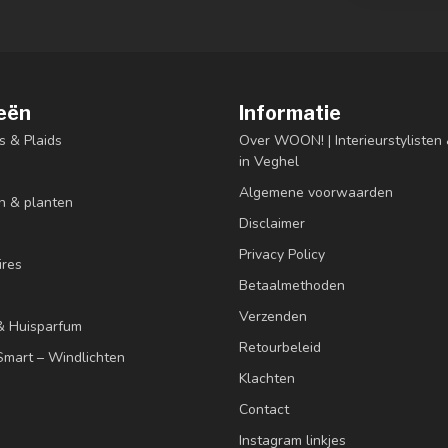
eën
Informatie
s & Plaids
Over WOON! | Interieurstyliste
in Veghel
Algemene voorwaarden
n & planten
Disclaimer
Privacy Policy
res
Betaalmethoden
Verzenden
& Huisparfum
Retourbeleid
mart – Windlichten
Klachten
Contact
Instagram linkjes