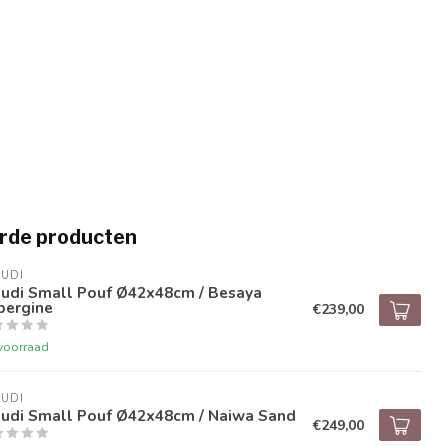
rde producten
UDI
audi Small Pouf Ø42x48cm / Besaya
bergine
€239,00
voorraad
UDI
audi Small Pouf Ø42x48cm / Naiwa Sand
€249,00