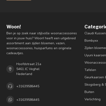
Woon!
Categori
Ben je op zoek naar stijlvolle woonaccessoires
Claudi Kussen
voor in jouw huis? Woon! heeft een uitgebreid
Bombyxx
assortiment aan zijden bloemen, vazen,
Zijden bloeme
woonaccessoires, huisparfums en originele
cadeautjes.
Uyuni kaarsen
Woonaccessoi
Hoofdstraat 21a
5461 JC Veghel
Tafelen
Nederland
Geurkaarsen 
Skogsberg & S
+31639586445
Buiten
Verlichting
+31639586445