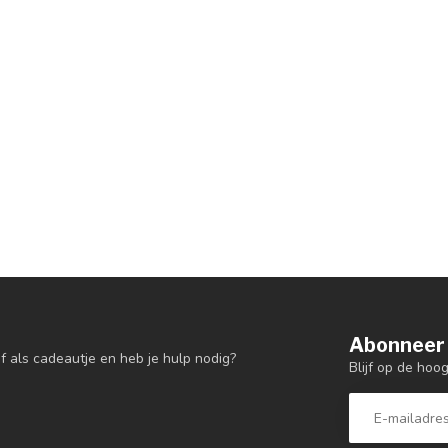
Abonneer 
f als cadeautje en heb je hulp nodig?
Blijf op de hoo