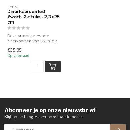
UYUNI
Dinerkaarsen led-
Zwart- 2-stuks - 2,3x25
cm
Deze prachtige zwarte
dinerkaarsen van Uyuni zijn
een echte aanwinst voor je
€35,95
in...
Op voorraad
Abonneer je op onze nieuwsbrief
Blijf op de hoogte over onze laatste acties