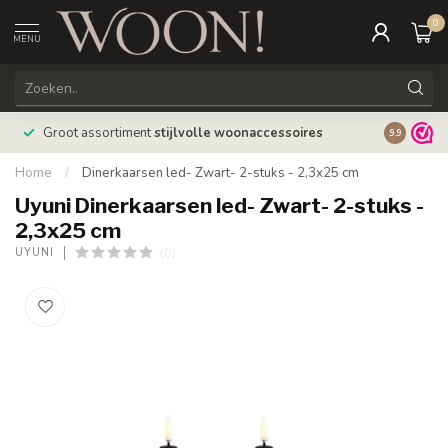
0
MENU
Bestellin
Groot assortiment
stijlvolle woonaccessoires
9.9
verzonde
Home
/
Dinerkaarsen led- Zwart- 2-stuks - 2,3x25 cm
Uyuni Dinerkaarsen led- Zwart- 2-stuks -
2,3x25 cm
(0)
UYUNI