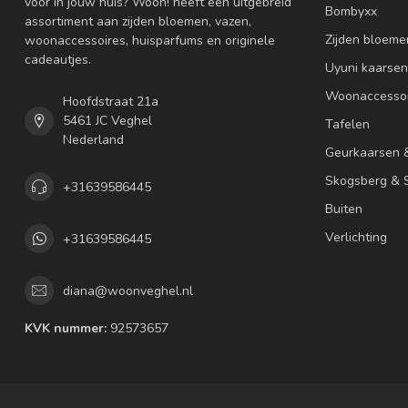
voor in jouw huis? Woon! heeft een uitgebreid
Bombyxx
assortiment aan zijden bloemen, vazen,
Zijden bloeme
woonaccessoires, huisparfums en originele
cadeautjes.
Uyuni kaarsen
Woonaccessoi
Hoofdstraat 21a
5461 JC Veghel
Tafelen
Nederland
Geurkaarsen 
Skogsberg & S
+31639586445
Buiten
Verlichting
+31639586445
diana@woonveghel.nl
KVK nummer:
92573657