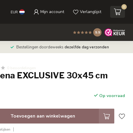
0
Mijn account
Verlanglijst
EUR
9.9
Bestellingen doordeweeks
dezelfde dag verzonden
0 beoordelingen
irena EXCLUSIVE 30x45 cm
Op voorraad
Toevoegen aan winkelwagen
lijken