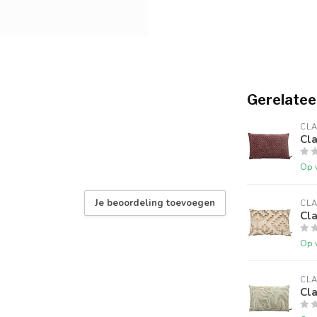
Gerelatee
CLA
Cl
Op 
Je beoordeling toevoegen
CLA
Cl
Op 
CLA
Cl