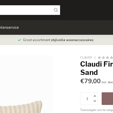
ntenservice
Groot assortiment
stijlvolle woonaccessoires
CLAUDI
Claudi F
Sand
€79,00
Incl. btw
Toevoegen om te verge