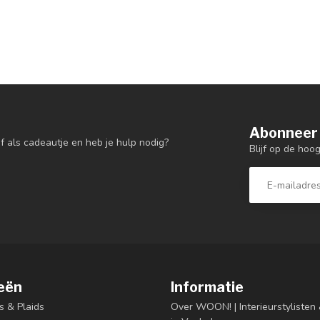
Abonneer 
f als cadeautje en heb je hulp nodig?
Blijf op de hoo
eën
Informatie
s & Plaids
Over WOON! | Interieurstyliste