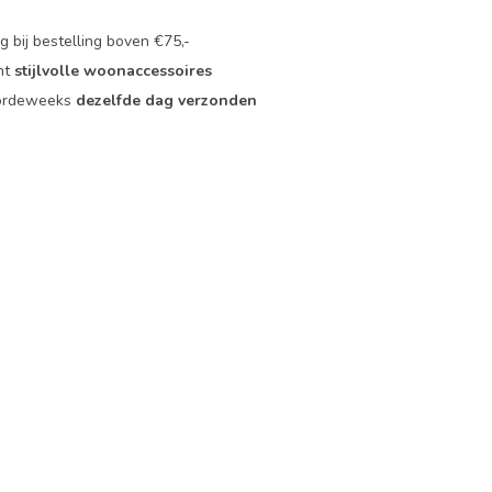
 bij bestelling boven €75,-
nt
stijlvolle woonaccessoires
oordeweeks
dezelfde dag verzonden