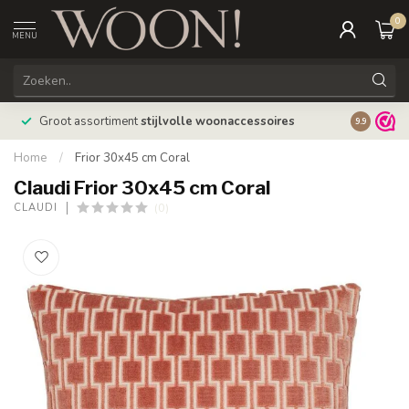
0
MENU
Bestellin
Groot assortiment
stijlvolle woonaccessoires
9.9
verzonde
Home
/
Frior 30x45 cm Coral
Claudi Frior 30x45 cm Coral
(0)
CLAUDI