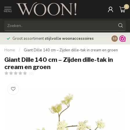
0
MENU
Bestellin
Groot assortiment
stijlvolle woonaccessoires
9.9
verzonde
Home
/
Giant Dille 140 cm – Zijden dille-tak in cream en groen
Giant Dille 140 cm – Zijden dille-tak in
cream en groen
(0)