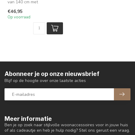
van 140 cm met
schermbloemen in cream en
€46,95
groen. Perfe...
Op voorraad
Abonneer je op onze nieuwsbrief
Blijf op de hoogte over onze laatste acties
Meer informatie
Ben je op zoek naar stijlvolle woonaccessoires voor in jouw huis
of als cadeautje en heb je hulp nodig? Stel ons gerust een vraag.