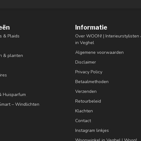
eën
Informatie
s & Plaids
Over WOON! | Interieurstyliste
in Veghel
Algemene voorwaarden
n & planten
Disclaimer
Privacy Policy
res
Betaalmethoden
Verzenden
& Huisparfum
Retourbeleid
mart – Windlichten
Klachten
Contact
Instagram linkjes
Woonwinkel in Veghel | Woon!