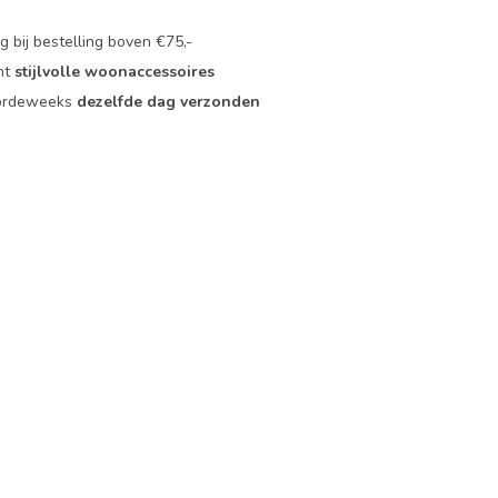
 bij bestelling boven €75,-
nt
stijlvolle woonaccessoires
oordeweeks
dezelfde dag verzonden