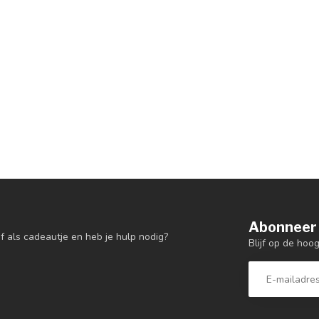
Abonneer 
f als cadeautje en heb je hulp nodig?
Blijf op de hoo