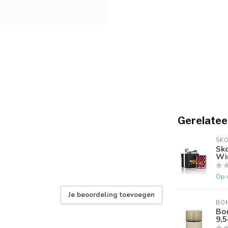
Gerelatee
SK
Sk
Win
Op 
Je beoordeling toevoegen
BO
Bo
9,