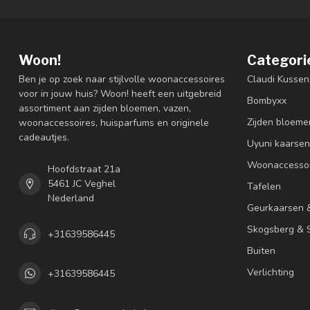
Woon!
Categori
Ben je op zoek naar stijlvolle woonaccessoires
Claudi Kussen
voor in jouw huis? Woon! heeft een uitgebreid
Bombyxx
assortiment aan zijden bloemen, vazen,
Zijden bloeme
woonaccessoires, huisparfums en originele
cadeautjes.
Uyuni kaarsen
Woonaccessoi
Hoofdstraat 21a
5461 JC Veghel
Tafelen
Nederland
Geurkaarsen 
Skogsberg & S
+31639586445
Buiten
Verlichting
+31639586445