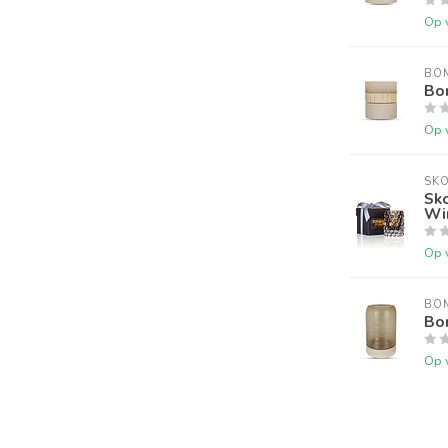
Op 
BO
Bo
Op 
SK
Sk
Wi
Op 
BO
Bo
Op 