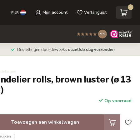
0
Mijn account
Verlanglijst
EUR
9.9
Bestellingen doordeweeks
dezelfde dag verzonden
rdelingen
ndelier rolls, brown luster (ø 13
)
Op voorraad
Toevoegen aan winkelwagen
lijken