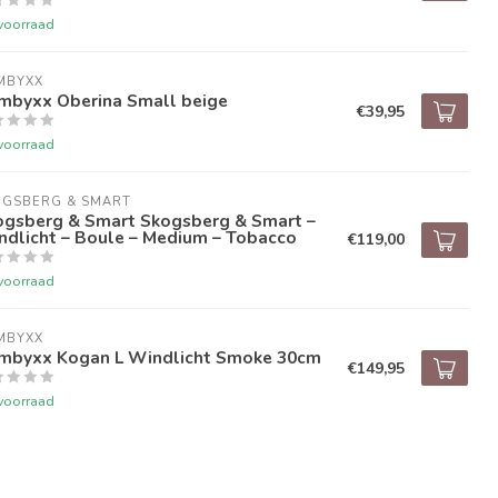
voorraad
MBYXX
mbyxx Oberina Small beige
€39,95
voorraad
OGSBERG & SMART
ogsberg & Smart Skogsberg & Smart –
ndlicht – Boule – Medium – Tobacco
€119,00
voorraad
MBYXX
mbyxx Kogan L Windlicht Smoke 30cm
€149,95
voorraad