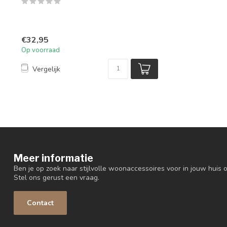
€32,95
Op voorraad
Vergelijk
Meer informatie
Ben je op zoek naar stijlvolle woonaccessoires voor in jouw huis o
Stel ons gerust een vraag.
Contact