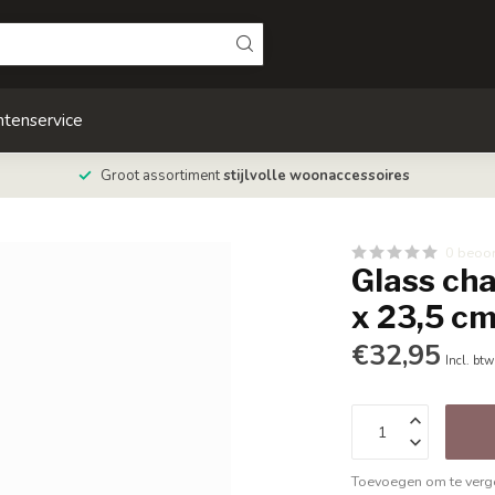
ntenservice
Groot assortiment
stijlvolle woonaccessoires
0 beoo
Glass cha
x 23,5 cm
€32,95
Incl. btw
Toevoegen om te verge