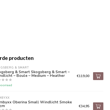
rde producten
OGSBERG & SMART
ogsberg & Smart Skogsberg & Smart –
dlicht – Boule – Medium – Heather
€119,00
voorraad
MBYXX
mbyxx Oberina Small Windlicht Smoke
5cm
€34,95