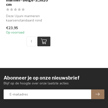
marmer- beige-3,5x10
cm
Deze Uyuni marmeren
kaarsenstandaard rond
beige is een echt pronkstuk
€23,95
in je inte...
Op voorraad
Abonneer je op onze nieuwsbrief
Blijf op de hoogte over onze laatste acties