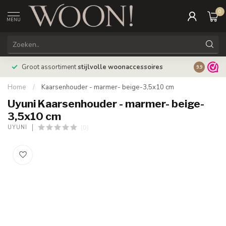
0
MENU
Bestellin
Groot assortiment
stijlvolle woonaccessoires
9.9
verzonde
Home
/
Kaarsenhouder - marmer- beige-3,5x10 cm
Uyuni Kaarsenhouder - marmer- beige-
3,5x10 cm
(0)
UYUNI