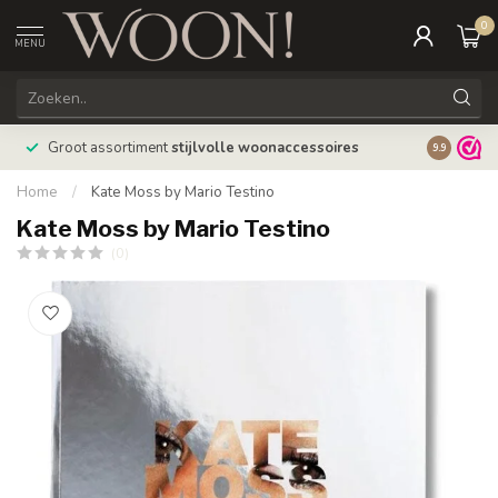
0
MENU
Bestellin
Groot assortiment
stijlvolle woonaccessoires
9.9
verzonde
Home
/
Kate Moss by Mario Testino
Kate Moss by Mario Testino
(0)