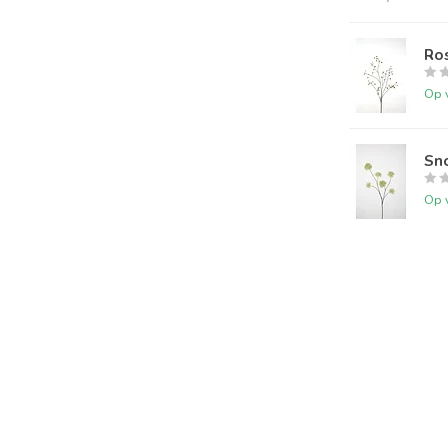
Ro
Op 
Sn
Op 