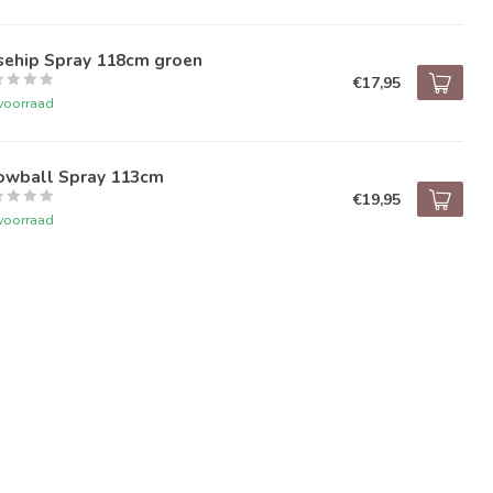
sehip Spray 118cm groen
€17,95
voorraad
owball Spray 113cm
€19,95
voorraad