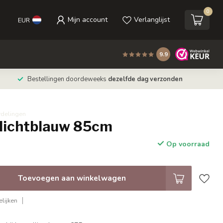
0
Mijn account
Verlanglijst
EUR
9.9
Bestellingen doordeweeks
dezelfde dag verzonden
rdelingen
 lichtblauw 85cm
Op voorraad
Toevoegen aan winkelwagen
lijken