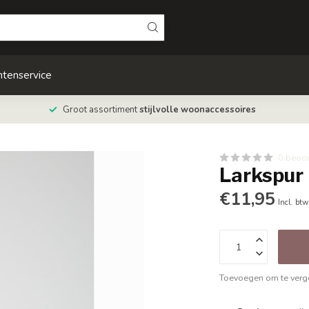
ntenservice
Groot assortiment
stijlvolle woonaccessoires
0 beoo
Larkspur
€11,95
Incl. btw
Toevoegen om te verge