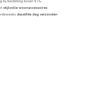
 bij bestelling boven €75,-
nt
stijlvolle woonaccessoires
oordeweeks
dezelfde dag verzonden