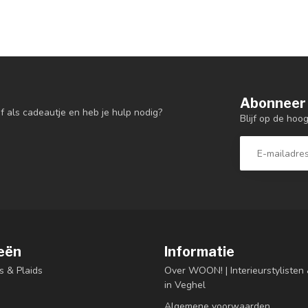
Abonneer 
f als cadeautje en heb je hulp nodig?
Blijf op de hoo
eën
Informatie
s & Plaids
Over WOON! | Interieurstyliste
in Veghel
Algemene voorwaarden