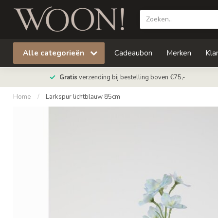
Alle categorieën
Cadeaubon
Merken
Kla
Gratis
verzending bij bestelling boven €75,-
Home
/
Larkspur lichtblauw 85cm