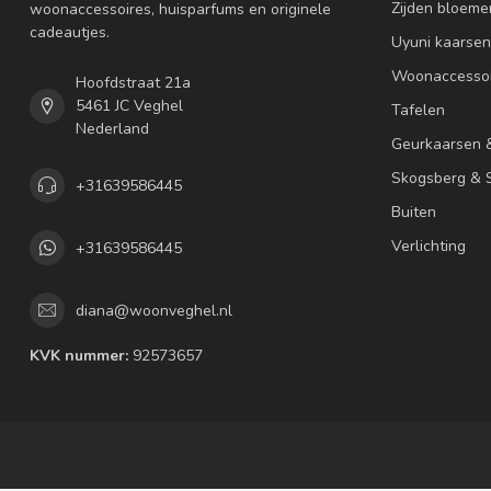
Zijden bloeme
woonaccessoires, huisparfums en originele
cadeautjes.
Uyuni kaarsen
Woonaccessoi
Hoofdstraat 21a
5461 JC Veghel
Tafelen
Nederland
Geurkaarsen 
Skogsberg & S
+31639586445
Buiten
Verlichting
+31639586445
diana@woonveghel.nl
KVK nummer:
92573657