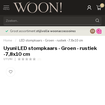
0
MENU
Bestellin
Groot assortiment
stijlvolle woonaccessoires
9.9
verzonde
Home
/
LED stompkaars - Groen - rustiek -7,8x10 cm
Uyuni LED stompkaars - Groen - rustiek
-7,8x10 cm
(0)
UYUNI