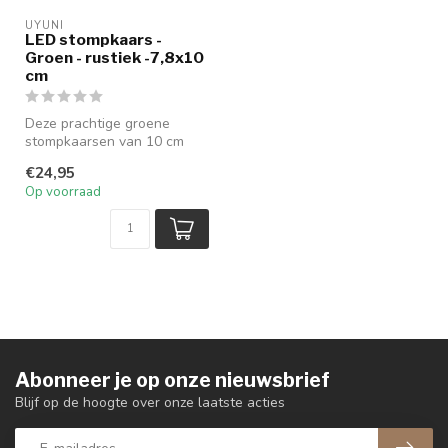
UYUNI
LED stompkaars -
Groen - rustiek -7,8x10
cm
Deze prachtige groene
stompkaarsen van 10 cm
hoog van Uyuni zijn een
€24,95
aanwinst vo...
Op voorraad
Abonneer je op onze nieuwsbrief
Blijf op de hoogte over onze laatste acties