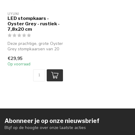
UYUNI
LED stompkaars -
Oyster Grey - rustiek -
7,8x20 cm
Deze prachtige, grote Oyster
Grey stompkaarsen van 20
cm hoog van Uyuni staan
€29,95
pr...
Op voorraad
Abonneer je op onze nieuwsbrief
Blijf op de hoogte over onze laatste acties