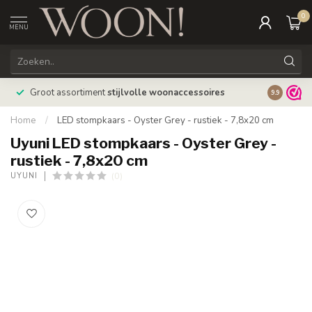
0
MENU
Bestellin
Groot assortiment
stijlvolle woonaccessoires
9.9
verzonde
Home
/
LED stompkaars - Oyster Grey - rustiek - 7,8x20 cm
Uyuni LED stompkaars - Oyster Grey -
rustiek - 7,8x20 cm
(0)
UYUNI