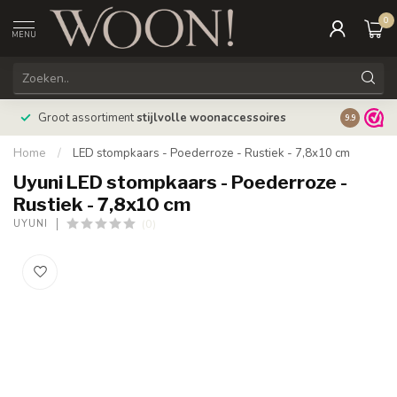
0
MENU
Bestellin
Groot assortiment
stijlvolle woonaccessoires
9.9
verzonde
Home
/
LED stompkaars - Poederroze - Rustiek - 7,8x10 cm
Uyuni LED stompkaars - Poederroze -
Rustiek - 7,8x10 cm
(0)
UYUNI