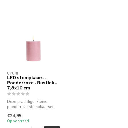
UYUNI
LED stompkaars -
Poederroze - Rustiek -
7,8x10 cm
Deze prachtige, kleine
poederroze stompkaarsen
van Uyuni zijn een echte
€24,95
aanwinst...
Op voorraad