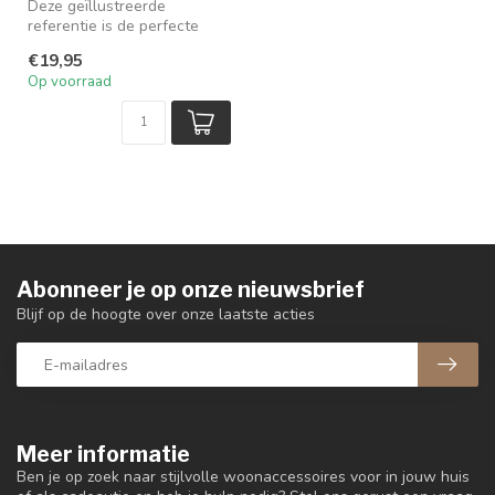
Deze geïllustreerde
referentie is de perfecte
gids om de opwindende mix
€19,95
van eleg...
Op voorraad
Abonneer je op onze nieuwsbrief
Blijf op de hoogte over onze laatste acties
Meer informatie
Ben je op zoek naar stijlvolle woonaccessoires voor in jouw huis