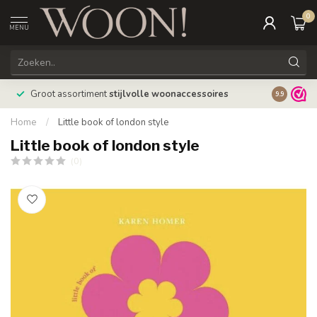
0
MENU
Bestellin
Groot assortiment
stijlvolle woonaccessoires
9.9
verzonde
Home
/
Little book of london style
Little book of london style
(0)