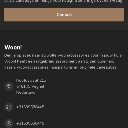
of als cadeautje en heb je hulp nodig? Stel ons gerust een vraag.
Contact
Woon!
Ben je op zoek naar stijlvolle woonaccessoires voor in jouw huis?
Woon! heeft een uitgebreid assortiment aan zijden bloemen,
vazen, woonaccessoires, huisparfums en originele cadeautjes.
Hoofdstraat 21a
5461 JC Veghel
Nederland
+31639586445
+31639586445