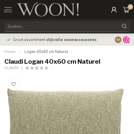
0
MENU
Bestellin
Groot assortiment
stijlvolle woonaccessoires
9.9
verzonde
Home
/
Logan 40x60 cm Naturel
Claudi Logan 40x60 cm Naturel
(0)
CLAUDI