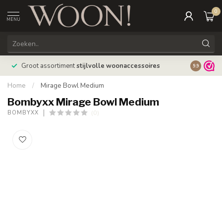
0
MENU
Bestellin
Groot assortiment
stijlvolle woonaccessoires
9.9
verzonde
Home
/
Mirage Bowl Medium
Bombyxx Mirage Bowl Medium
(0)
BOMBYXX