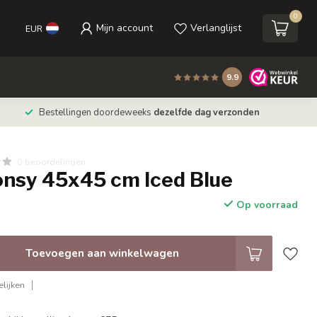
0
Mijn account
Verlanglijst
EUR
9.9
Bestellingen doordeweeks
dezelfde dag verzonden
0 beoordelingen
onsy 45x45 cm Iced Blue
Op voorraad
Toevoegen aan winkelwagen
lijken