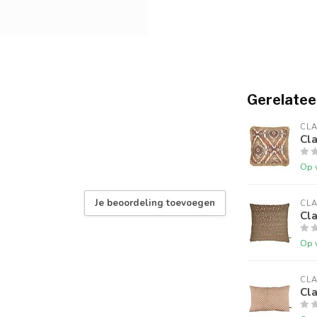
Gerelatee
CLA
Cl
Op 
Je beoordeling toevoegen
CLA
Cl
Op 
CLA
Cla