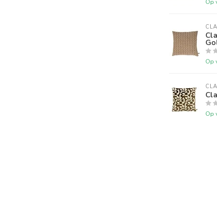
Op 
CLA
Cl
Go
Op 
CLA
Cl
Op 