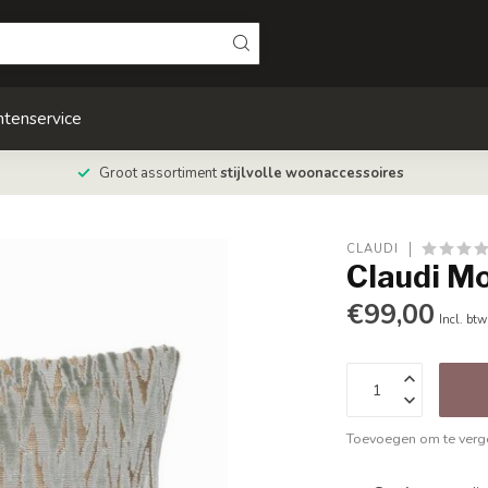
ntenservice
Groot assortiment
stijlvolle woonaccessoires
CLAUDI
Claudi M
€99,00
Incl. btw
Toevoegen om te verge