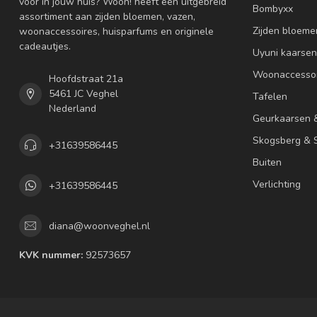
voor in jouw huis? Woon! heeft een uitgebreid
Bombyxx
assortiment aan zijden bloemen, vazen,
Zijden bloeme
woonaccessoires, huisparfums en originele
cadeautjes.
Uyuni kaarsen
Woonaccessoi
Hoofdstraat 21a
5461 JC Veghel
Tafelen
Nederland
Geurkaarsen 
Skogsberg & S
+31639586445
Buiten
Verlichting
+31639586445
diana@woonveghel.nl
KVK nummer:
92573657