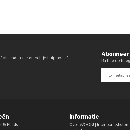
Abonneer 
f als cadeautje en heb je hulp nodig?
Blijf op de hoo
eën
Informatie
s & Plaids
Over WOON! | Interieurstyliste