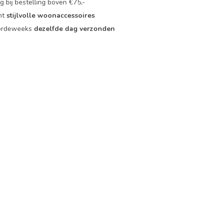
 bij bestelling boven €75,-
nt
stijlvolle woonaccessoires
oordeweeks
dezelfde dag verzonden