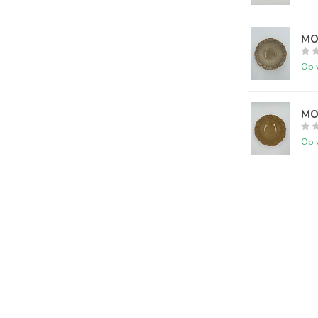
MO
Op 
MO
Op 