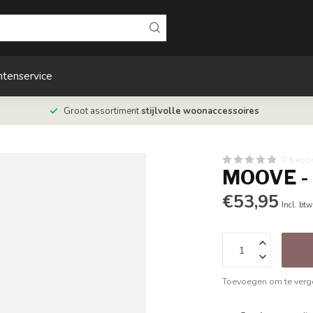
ntenservice
Groot assortiment
stijlvolle woonaccessoires
0 beoo
MOOVE - 
€53,95
Incl. btw
Toevoegen om te verge