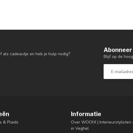
Abonneer 
f als cadeautje en heb je hulp nodig?
Blijf op de hoo
eën
Informatie
s & Plaids
Over WOON! | Interieurstyliste
in Veghel