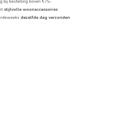
 bij bestelling boven €75,-
nt
stijlvolle woonaccessoires
oordeweeks
dezelfde dag verzonden