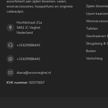
assortiment aan zijden bloemen, vazen,
Zijden bloeme
woonaccessoires, huisparfums en originele
cadeautjes.
Uyuni kaarsen
Woonaccessoi
Hoofdstraat 21a
5461 JC Veghel
Tafelen
Nederland
Geurkaarsen 
Skogsberg & S
+31639586445
Buiten
Verlichting
+31639586445
diana@woonveghel.nl
KVK nummer:
92573657