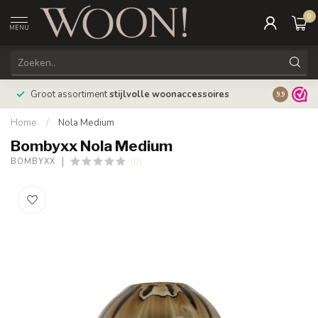
0
MENU
Bestellin
Groot assortiment
stijlvolle woonaccessoires
9.9
verzonde
Home
/
Nola Medium
Bombyxx Nola Medium
(0)
BOMBYXX