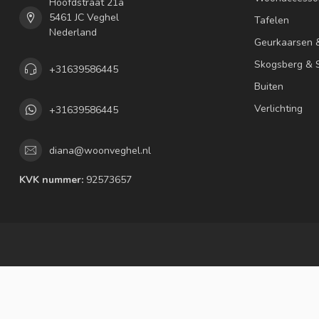
Hoofdstraat 21a
5461 JC Veghel
Tafelen
Nederland
Geurkaarsen 
Skogsberg & S
+31639586445
Buiten
Verlichting
+31639586445
diana@woonveghel.nl
KVK nummer:
92573657