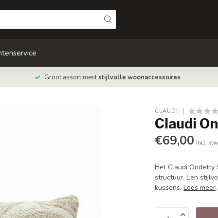
ntenservice
Groot assortiment
stijlvolle woonaccessoires
CLAUDI
Claudi O
€69,00
Incl. btw
Het Claudi Ondetty 
structuur. Een stijl
kussens.
Lees meer
.