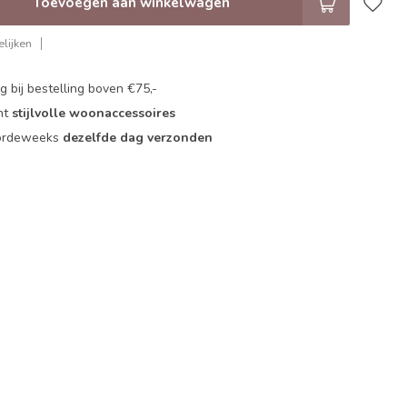
Toevoegen aan winkelwagen
lijken
 bij bestelling boven €75,-
nt
stijlvolle woonaccessoires
oordeweeks
dezelfde dag verzonden