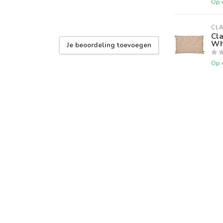
Op 
CLA
Cl
Whi
Je beoordeling toevoegen
Op 