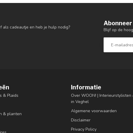
Abonneer 
f als cadeautje en heb je hulp nodig?
Blijf op de hoo
eën
Informatie
s & Plaids
Over WOON! | Interieurstyliste
in Veghel
Algemene voorwaarden
n & planten
Disclaimer
Privacy Policy
res