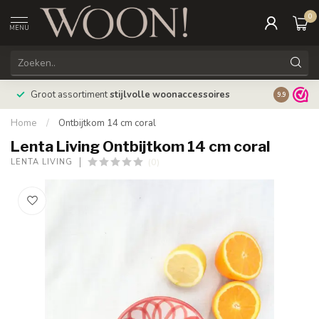
0
MENU
Bestellin
Groot assortiment
stijlvolle woonaccessoires
9.9
verzonde
Home
/
Ontbijtkom 14 cm coral
Lenta Living Ontbijtkom 14 cm coral
(0)
LENTA LIVING