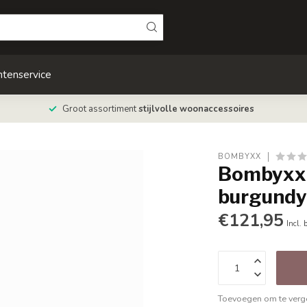
ntenservice
Groot assortiment
stijlvolle woonaccessoires
BOMBYXX
Bombyxx 
burgund
€121,95
Incl. 
Toevoegen om te verge