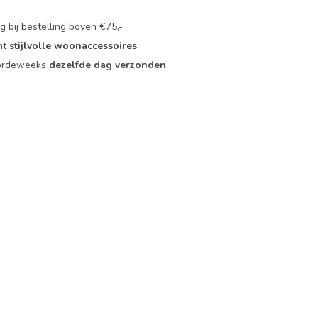
 bij bestelling boven €75,-
nt
stijlvolle woonaccessoires
oordeweeks
dezelfde dag verzonden