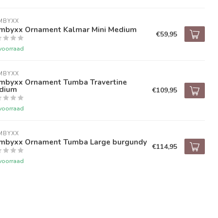
MBYXX
mbyxx Ornament Kalmar Mini Medium
€59,95
voorraad
MBYXX
mbyxx Ornament Tumba Travertine
dium
€109,95
voorraad
MBYXX
mbyxx Ornament Tumba Large burgundy
€114,95
voorraad