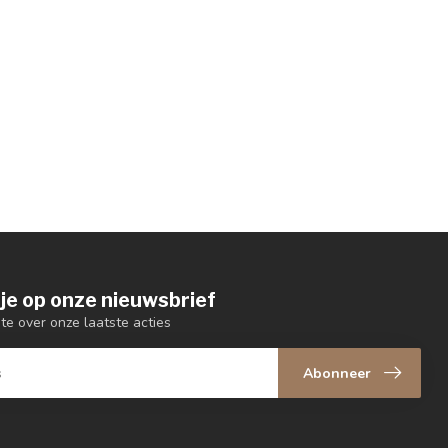
je op onze nieuwsbrief
gte over onze laatste acties
Abonneer