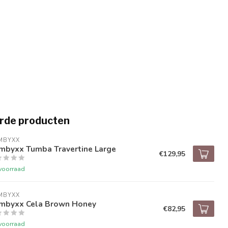
rde producten
MBYXX
mbyxx Tumba Travertine Large
€129,95
voorraad
MBYXX
mbyxx Cela Brown Honey
€82,95
voorraad