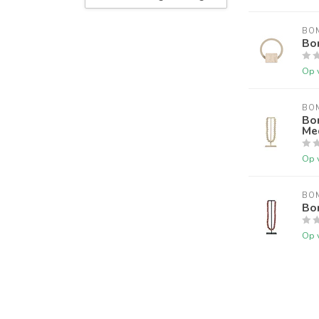
BO
Bo
Op 
BO
Bo
Me
Op 
BO
Bo
Op 