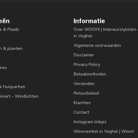
eën
Informatie
s & Plaids
Over WOON! | Interieurstyliste
in Veghel
Algemene voorwaarden
n & planten
Disclaimer
Privacy Policy
res
Betaalmethoden
Verzenden
& Huisparfum
Retourbeleid
mart – Windlichten
Klachten
Contact
Instagram linkjes
Woonwinkel in Veghel | Woon!