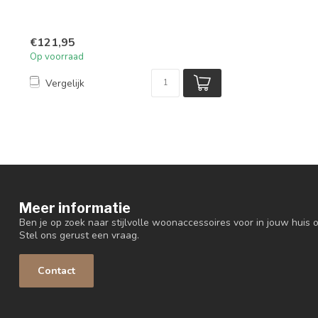
€121,95
Op voorraad
Vergelijk
Meer informatie
Ben je op zoek naar stijlvolle woonaccessoires voor in jouw huis o
Stel ons gerust een vraag.
Contact