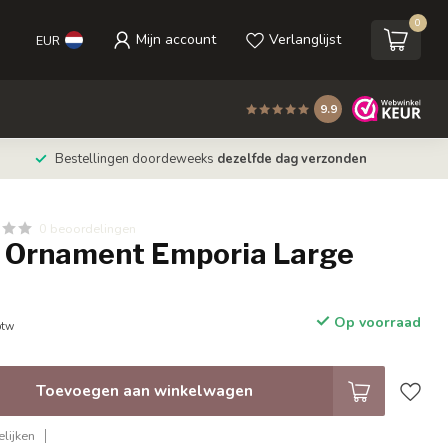
0
Mijn account
Verlanglijst
EUR
9.9
Bestellingen doordeweeks
dezelfde dag verzonden
0 beoordelingen
Ornament Emporia Large
y
Op voorraad
btw
Toevoegen aan winkelwagen
lijken