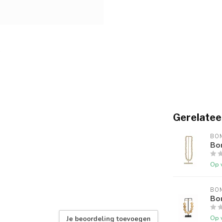
Gerelatee
BO
Bo
Op 
BO
Bo
Op 
Je beoordeling toevoegen