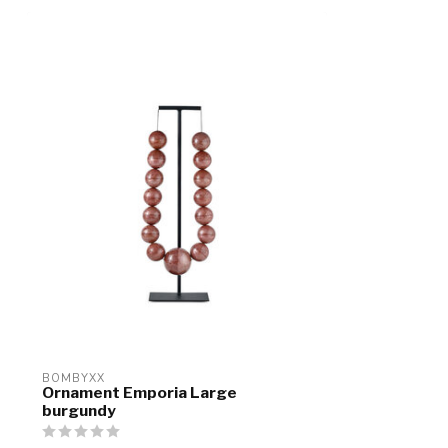
BOMBYXX
Ornament Emporia Large
burgundy