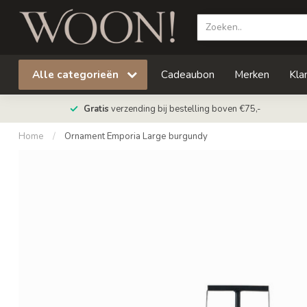
Alle categorieën
Cadeaubon
Merken
Kla
Gratis
verzending bij bestelling boven €75,-
Home
/
Ornament Emporia Large burgundy