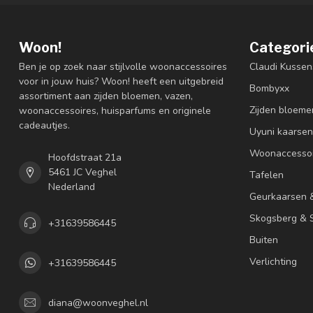
Woon!
Categori
Ben je op zoek naar stijlvolle woonaccessoires
Claudi Kussen
voor in jouw huis? Woon! heeft een uitgebreid
Bombyxx
assortiment aan zijden bloemen, vazen,
Zijden bloeme
woonaccessoires, huisparfums en originele
cadeautjes.
Uyuni kaarsen
Woonaccessoi
Hoofdstraat 21a
5461 JC Veghel
Tafelen
Nederland
Geurkaarsen 
Skogsberg & S
+31639586445
Buiten
Verlichting
+31639586445
diana@woonveghel.nl