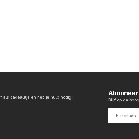
Abonneer 
f als cadeautje en heb je hulp nodig?
Blijf op de hoo