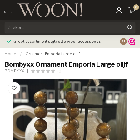
0
MENU
Bestellin
Groot assortiment
stijlvolle woonaccessoires
9.9
verzonde
Home
/
Ornament Emporia Large olijf
Bombyxx Ornament Emporia Large olijf
(0)
BOMBYXX