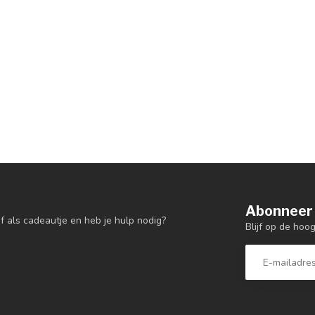
Abonneer 
f als cadeautje en heb je hulp nodig?
Blijf op de hoo