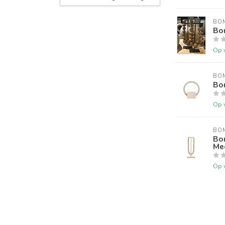
BO
Bo
Op 
BO
Bo
Op 
BO
Bo
Me
Op 