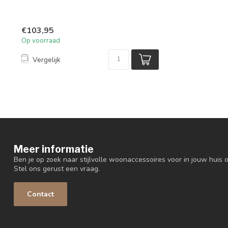
€103,95
Op voorraad
Vergelijk
Meer informatie
Ben je op zoek naar stijlvolle woonaccessoires voor in jouw huis o
Stel ons gerust een vraag.
Contact