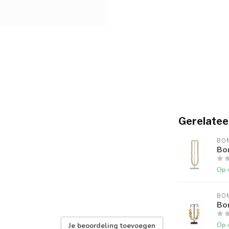
Gerelatee
BO
Bo
Op 
BO
Bo
Op 
Je beoordeling toevoegen