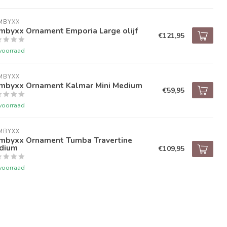
MBYXX
mbyxx Ornament Emporia Large olijf
€121,95
voorraad
MBYXX
mbyxx Ornament Kalmar Mini Medium
€59,95
voorraad
MBYXX
mbyxx Ornament Tumba Travertine
dium
€109,95
voorraad