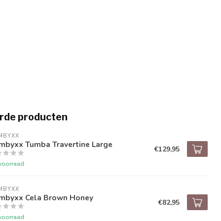
rde producten
MBYXX
mbyxx Tumba Travertine Large
€129,95
voorraad
MBYXX
mbyxx Cela Brown Honey
€82,95
voorraad