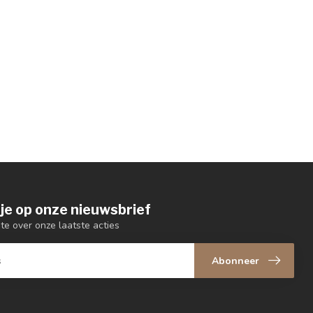
je op onze nieuwsbrief
gte over onze laatste acties
Abonneer