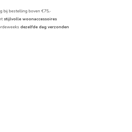
 bij bestelling boven €75,-
nt
stijlvolle woonaccessoires
oordeweeks
dezelfde dag verzonden