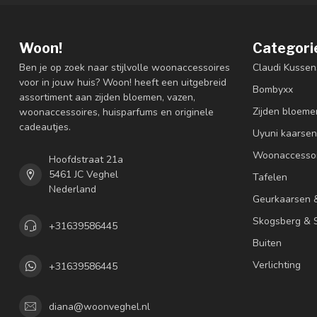
Woon!
Categori
Ben je op zoek naar stijlvolle woonaccessoires
Claudi Kussen
voor in jouw huis? Woon! heeft een uitgebreid
Bombyxx
assortiment aan zijden bloemen, vazen,
Zijden bloeme
woonaccessoires, huisparfums en originele
cadeautjes.
Uyuni kaarsen
Woonaccessoi
Hoofdstraat 21a
5461 JC Veghel
Tafelen
Nederland
Geurkaarsen 
Skogsberg & S
+31639586445
Buiten
Verlichting
+31639586445
diana@woonveghel.nl