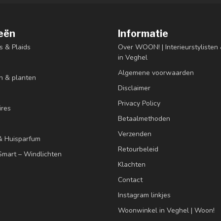
eën
Informatie
s & Plaids
Over WOON! | Interieurstyliste
in Veghel
Algemene voorwaarden
n & planten
Disclaimer
Privacy Policy
res
Betaalmethoden
Verzenden
& Huisparfum
Retourbeleid
mart – Windlichten
Klachten
Contact
Instagram linkjes
Woonwinkel in Veghel | Woon!