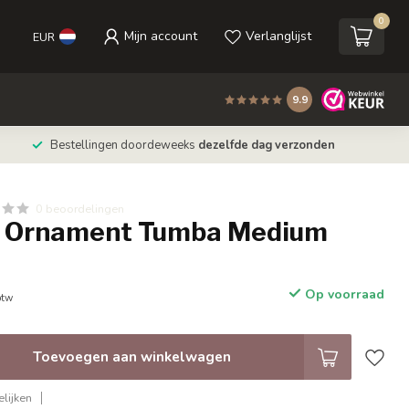
0
Mijn account
Verlanglijst
EUR
9.9
Bestellingen doordeweeks
dezelfde dag verzonden
0 beoordelingen
 Ornament Tumba Medium
y
Op voorraad
btw
Toevoegen aan winkelwagen
lijken