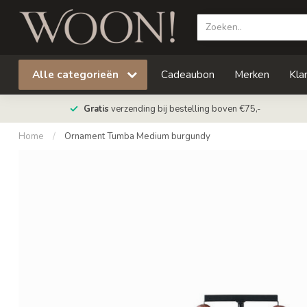
Alle categorieën
Cadeaubon
Merken
Kla
Gratis
verzending bij bestelling boven €75,-
Home
/
Ornament Tumba Medium burgundy