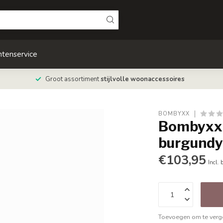
ntenservice
Groot assortiment
stijlvolle woonaccessoires
BOMBYXX
Bombyxx
burgund
€103,95
Incl. 
Toevoegen om te verge