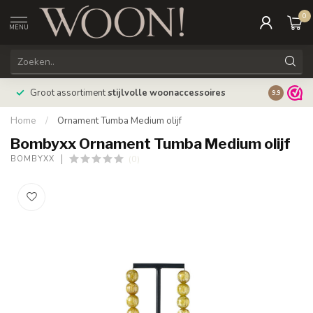
0
MENU
Bestellin
Groot assortiment
stijlvolle woonaccessoires
9.9
verzonde
Home
/
Ornament Tumba Medium olijf
Bombyxx Ornament Tumba Medium olijf
(0)
BOMBYXX