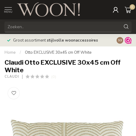
0
MENU
Bestellin
Groot assortiment
stijlvolle woonaccessoires
9.9
verzonde
Home
/
Otto EXCLUSIVE 30x45 cm Off White
Claudi Otto EXCLUSIVE 30x45 cm Off
White
(0)
CLAUDI