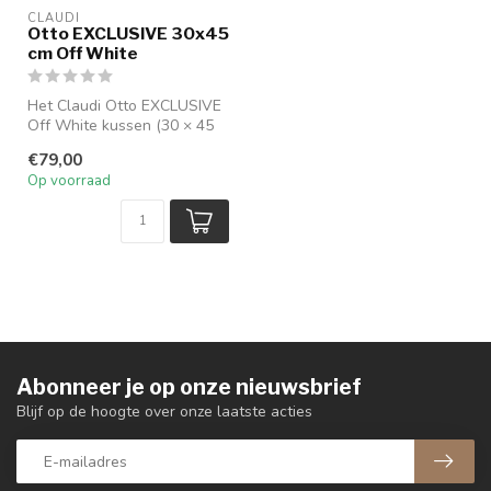
CLAUDI
Otto EXCLUSIVE 30x45
cm Off White
Het Claudi Otto EXCLUSIVE
Off White kussen (30 × 45
cm) heeft een zachte off
€79,00
whi...
Op voorraad
Abonneer je op onze nieuwsbrief
Blijf op de hoogte over onze laatste acties