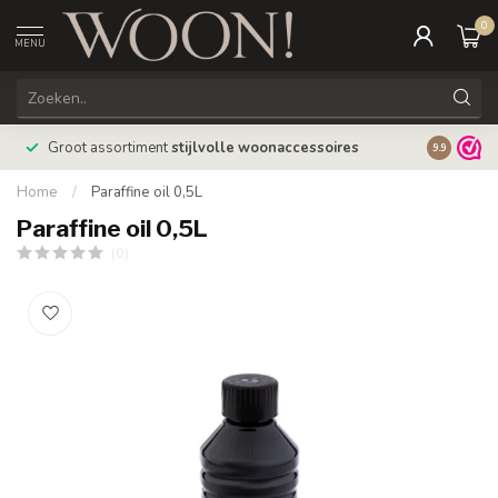
0
MENU
Bestellin
Groot assortiment
stijlvolle woonaccessoires
9.9
verzonde
Home
/
Paraffine oil 0,5L
Paraffine oil 0,5L
(0)