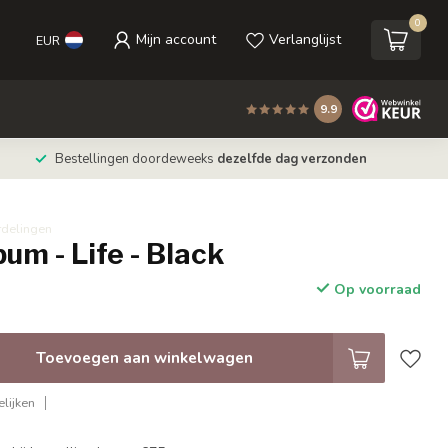
0
Mijn account
Verlanglijst
EUR
9.9
Bestellingen doordeweeks
dezelfde dag verzonden
rdelingen
um - Life - Black
Op voorraad
Toevoegen aan winkelwagen
lijken