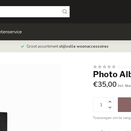
ntenservice
Groot assortiment
stijlvolle woonaccessoires
0 beoo
Photo Alb
€35,00
Incl. btw
Toevoegen om te verge