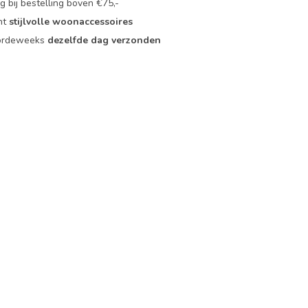
 bij bestelling boven €75,-
nt
stijlvolle woonaccessoires
oordeweeks
dezelfde dag verzonden