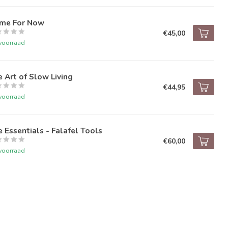
me For Now
€45,00
voorraad
 Art of Slow Living
€44,95
voorraad
 Essentials - Falafel Tools
€60,00
voorraad