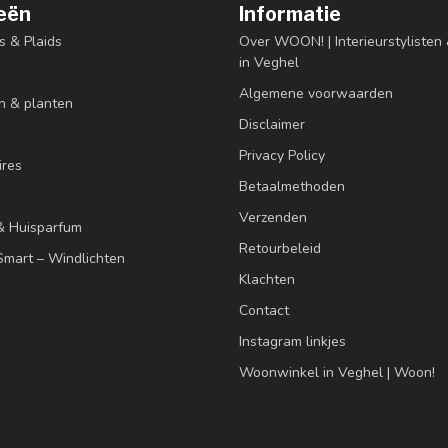
eën
Informatie
s & Plaids
Over WOON! | Interieurstyliste
in Veghel
Algemene voorwaarden
n & planten
Disclaimer
Privacy Policy
res
Betaalmethoden
Verzenden
& Huisparfum
Retourbeleid
mart – Windlichten
Klachten
Contact
Instagram linkjes
Woonwinkel in Veghel | Woon!