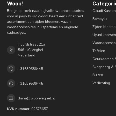
Woon!
Categori
Ben je op zoek naar stijlvolle woonaccessoires
Claudi Kussen
voor in jouw huis? Woon! heeft een uitgebreid
Bombyxx
assortiment aan zijden bloemen, vazen,
Zijden bloeme
woonaccessoires, huisparfums en originele
cadeautjes.
Uyuni kaarsen
Woonaccessoi
Hoofdstraat 21a
5461 JC Veghel
Tafelen
Nederland
Geurkaarsen 
Skogsberg & S
+31639586445
Buiten
Verlichting
+31639586445
diana@woonveghel.nl
KVK nummer:
92573657