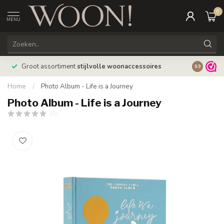
0
MENU
Bestellin
Groot assortiment
stijlvolle woonaccessoires
9.9
verzonde
Home
/
Photo Album - Life is a Journey
Photo Album - Life is a Journey
(0)