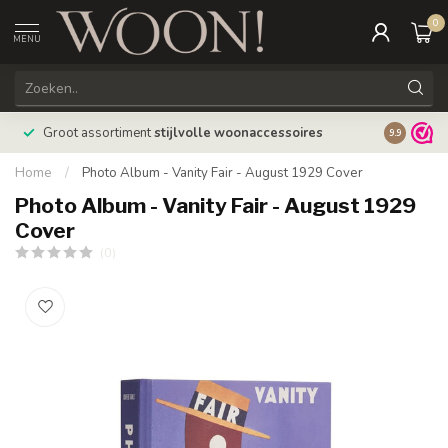
0
MENU
Bestellin
Groot assortiment
stijlvolle woonaccessoires
9.9
verzonde
Home
/
Photo Album - Vanity Fair - August 1929 Cover
Photo Album - Vanity Fair - August 1929
Cover
(0)