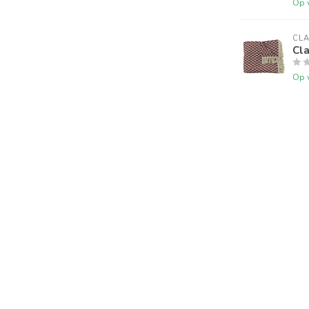
Op 
CLA
Cl
Op 