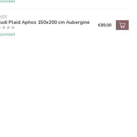
voorraad
UDI
audi Plaid Aphos 150x200 cm Aubergine
€89,00
voorraad