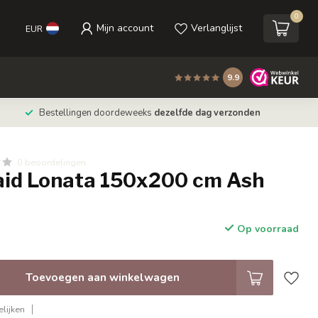
0
Mijn account
Verlanglijst
EUR
9.9
Bestellingen doordeweeks
dezelfde dag verzonden
0 beoordelingen
laid Lonata 150x200 cm Ash
Op voorraad
Toevoegen aan winkelwagen
lijken