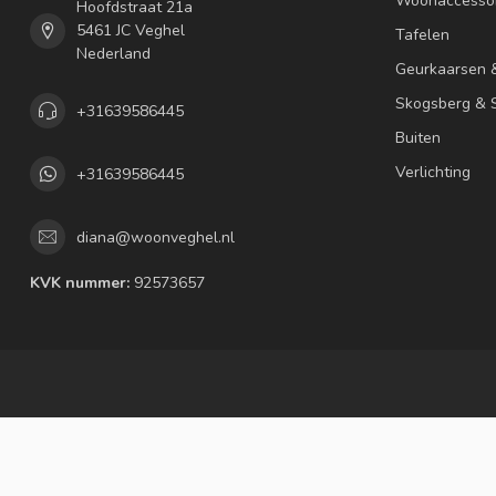
Woonaccessoi
Hoofdstraat 21a
5461 JC Veghel
Tafelen
Nederland
Geurkaarsen 
Skogsberg & S
+31639586445
Buiten
Verlichting
+31639586445
diana@woonveghel.nl
KVK nummer:
92573657