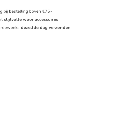
 bij bestelling boven €75,-
nt
stijlvolle woonaccessoires
oordeweeks
dezelfde dag verzonden