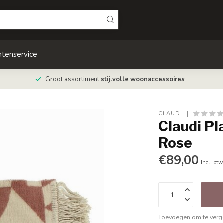
ntenservice
Groot assortiment
stijlvolle woonaccessoires
CLAUDI
Claudi P
Rose
€89,00
Incl. btw
Toevoegen om te verge