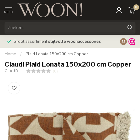
0
MENU
Bestellin
Groot assortiment
stijlvolle woonaccessoires
9.9
verzonde
Home
/
Plaid Lonata 150x200 cm Copper
Claudi Plaid Lonata 150x200 cm Copper
(0)
CLAUDI