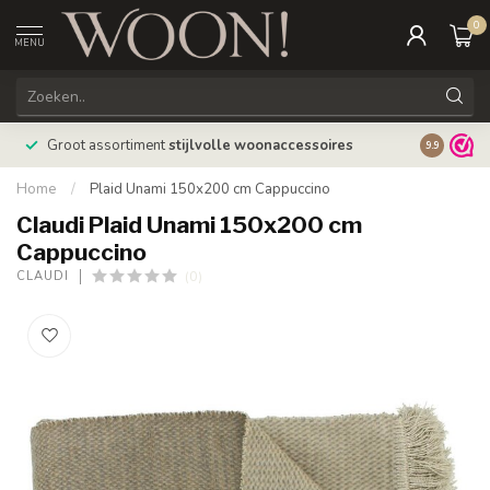
0
MENU
Bestellin
Groot assortiment
stijlvolle woonaccessoires
9.9
verzonde
Home
/
Plaid Unami 150x200 cm Cappuccino
Claudi Plaid Unami 150x200 cm
Cappuccino
(0)
CLAUDI