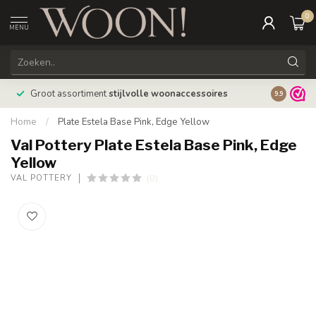
0
MENU
Bestellin
Groot assortiment
stijlvolle woonaccessoires
9.9
verzonde
Home
/
Plate Estela Base Pink, Edge Yellow
Val Pottery Plate Estela Base Pink, Edge
Yellow
(0)
VAL POTTERY