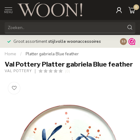
0
MENU
Bestellin
Groot assortiment
stijlvolle woonaccessoires
9.9
verzonde
Home
/
Platter gabriela Blue feather
Val Pottery Platter gabriela Blue feather
(0)
VAL POTTERY