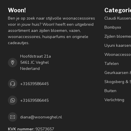
Woon!
Categori
Ben je op zoek naar stijlvolle woonaccessoires
Claudi Kussen
voor in jouw huis? Woon! heeft een uitgebreid
Bombyxx
assortiment aan zijden bloemen, vazen,
Zijden bloeme
woonaccessoires, huisparfums en originele
cadeautjes.
Uyuni kaarsen
Woonaccessoi
Hoofdstraat 21a
5461 JC Veghel
Tafelen
Nederland
Geurkaarsen 
Skogsberg & S
+31639586445
Buiten
Verlichting
+31639586445
diana@woonveghel.nl
KVK nummer:
92573657