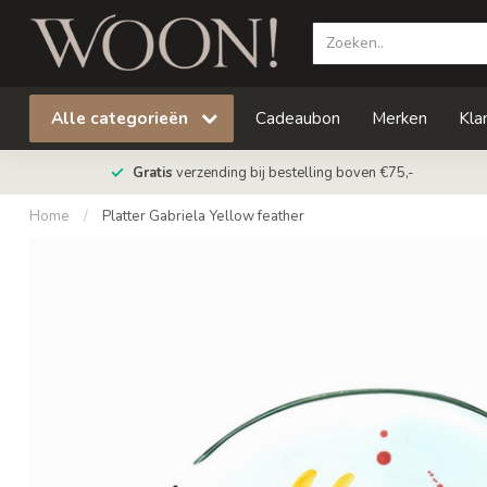
Alle categorieën
Cadeaubon
Merken
Kla
Gratis
verzending bij bestelling boven €75,-
Home
/
Platter Gabriela Yellow feather