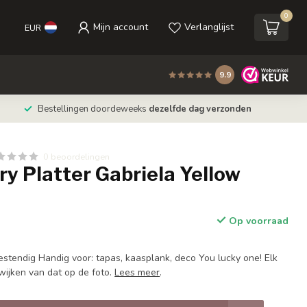
0
Mijn account
Verlanglijst
EUR
9.9
Bestellingen doordeweeks
dezelfde dag verzonden
0 beoordelingen
ry Platter Gabriela Yellow
Op voorraad
tendig Handig voor: tapas, kaasplank, deco You lucky one! Elk
fwijken van dat op de foto.
Lees meer
.