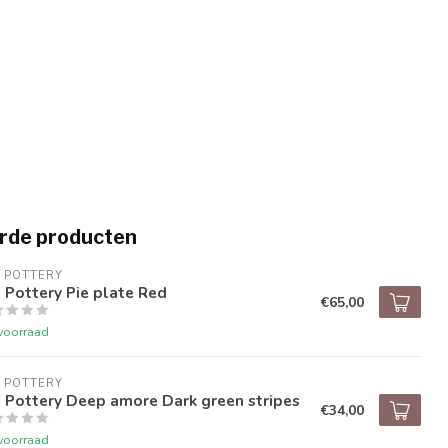
rde producten
 POTTERY
 Pottery Pie plate Red
€65,00
voorraad
 POTTERY
 Pottery Deep amore Dark green stripes
€34,00
voorraad