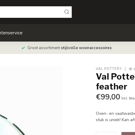
ntenservice
Groot assortiment
stijlvolle woonaccessoires
VAL POTTERY
Val Potte
feather
€99,00
Incl. btw
Oven- en vaatwasbes
stuk is uniek! Kan a