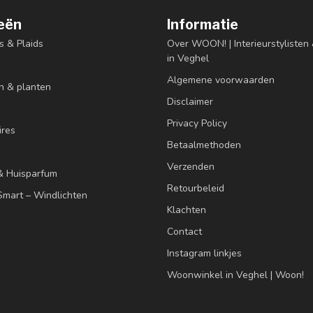
eën
Informatie
s & Plaids
Over WOON! | Interieurstyliste
in Veghel
Algemene voorwaarden
n & planten
Disclaimer
Privacy Policy
res
Betaalmethoden
Verzenden
& Huisparfum
Retourbeleid
mart – Windlichten
Klachten
Contact
Instagram linkjes
Woonwinkel in Veghel | Woon!