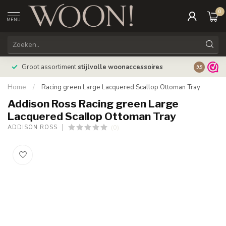
0
MENU
Bestellin
Groot assortiment
stijlvolle woonaccessoires
9.9
verzonde
Home
/
Racing green Large Lacquered Scallop Ottoman Tray
Addison Ross Racing green Large
Lacquered Scallop Ottoman Tray
(0)
ADDISON ROSS