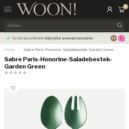
0
MENU
Bestellin
Groot assortiment
stijlvolle woonaccessoires
9.9
verzonde
Home
/
Sabre Paris-Honorine-Saladebestek-Garden Green
Sabre Paris-Honorine-Saladebestek-
Garden Green
(0)