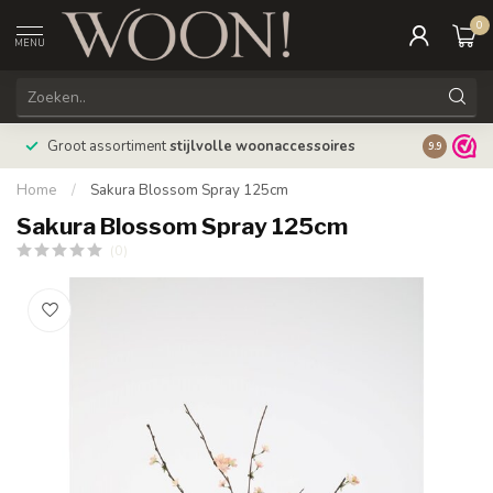
0
MENU
Bestellin
Groot assortiment
stijlvolle woonaccessoires
9.9
verzonde
Home
/
Sakura Blossom Spray 125cm
Sakura Blossom Spray 125cm
(0)