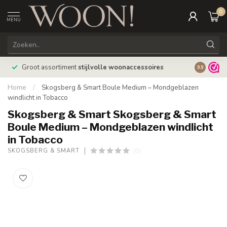
0
MENU
Bestellin
Groot assortiment
stijlvolle woonaccessoires
9.9
verzonde
Home
/
Skogsberg & Smart Boule Medium – Mondgeblazen
windlicht in Tobacco
Skogsberg & Smart Skogsberg & Smart
Boule Medium – Mondgeblazen windlicht
in Tobacco
(0)
SKOGSBERG & SMART