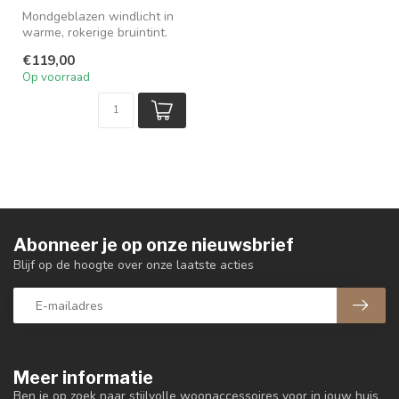
Mondgeblazen windlicht in
warme, rokerige bruintint.
De Boule Medium Tobacco
€119,00
van...
Op voorraad
Abonneer je op onze nieuwsbrief
Blijf op de hoogte over onze laatste acties
Meer informatie
Ben je op zoek naar stijlvolle woonaccessoires voor in jouw huis