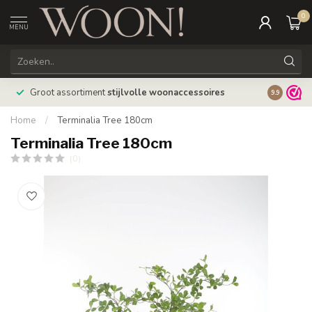
0
MENU
Bestellin
Groot assortiment
stijlvolle woonaccessoires
9.9
verzonde
Home
/
Terminalia Tree 180cm
Terminalia Tree 180cm
(0)