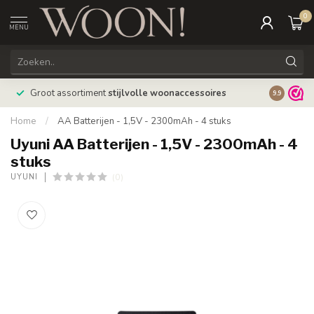
0
MENU
Bestellin
Groot assortiment
stijlvolle woonaccessoires
9.9
verzonde
Home
/
AA Batterijen - 1,5V - 2300mAh - 4 stuks
Uyuni AA Batterijen - 1,5V - 2300mAh - 4
stuks
(0)
UYUNI