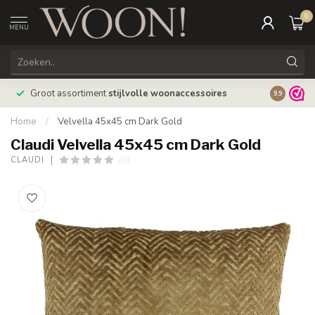
0
MENU
Bestellin
Groot assortiment
stijlvolle woonaccessoires
9.9
verzonde
Home
/
Velvella 45x45 cm Dark Gold
Claudi Velvella 45x45 cm Dark Gold
(0)
CLAUDI