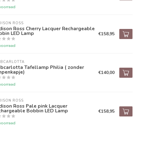
voorraad
DISON ROSS
dison Ross Cherry Lacquer Rechargeable
bbin LED Lamp
€158,95
voorraad
UBCARLOTTA
bcarlotta Tafellamp Philia ( zonder
mpenkapje)
€140,00
voorraad
DISON ROSS
ison Ross Pale pink Lacquer
chargeable Bobbin LED Lamp
€158,95
voorraad