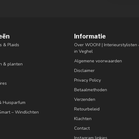
eën
Informatie
s & Plaids
Over WOON! | Interieurstyliste
in Veghel
Algemene voorwaarden
n & planten
Disclaimer
Privacy Policy
res
Betaalmethoden
Verzenden
& Huisparfum
Retourbeleid
mart – Windlichten
Klachten
Contact
Instagram linkjes