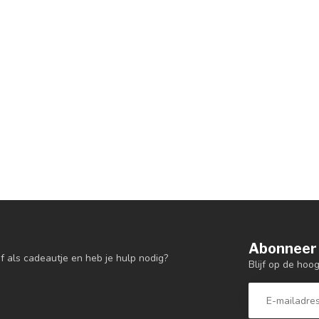
Abonneer 
f als cadeautje en heb je hulp nodig?
Blijf op de hoo