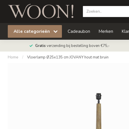
Alle categorieën
Cadeaubon
Merken
Kla
Gratis
verzending bij bestelling boven €75,-
Home
/
Vloerlamp Ø25x135 cm JOVANY hout mat bruin