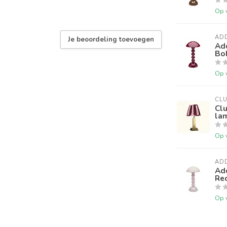
Op 
AD
Je beoordeling toevoegen
Ad
Bo
Op 
CL
Clu
la
Op 
AD
Add
Re
Op 