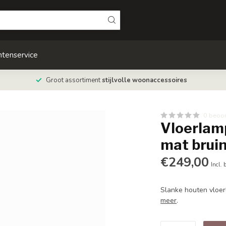
ntenservice
Groot assortiment
stijlvolle woonaccessoires
0 beoo
Vloerlam
mat brui
€249,00
Incl. 
Slanke houten vloer
meer
.