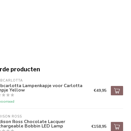
rde producten
UBCARLOTTA
ubcarlotta Lampenkapje voor Carlotta
mpje Yellow
€49,95
voorraad
DISON ROSS
dison Ross Chocolate Lacquer
chargeable Bobbin LED Lamp
€158,95