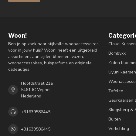
Woon!
Categori
Ben je op zoek naar stijlvolle woonaccessoires
Claudi Kussen
voor in jouw huis? Woon! heeft een uitgebreid
Bombyxx
assortiment aan zijden bloemen, vazen,
Zijden bloeme
woonaccessoires, huisparfums en originele
cadeautjes.
Uyuni kaarsen
Woonaccessoi
Hoofdstraat 21a
5461 JC Veghel
Tafelen
Nederland
Geurkaarsen 
Skogsberg & S
+31639586445
Buiten
Verlichting
+31639586445