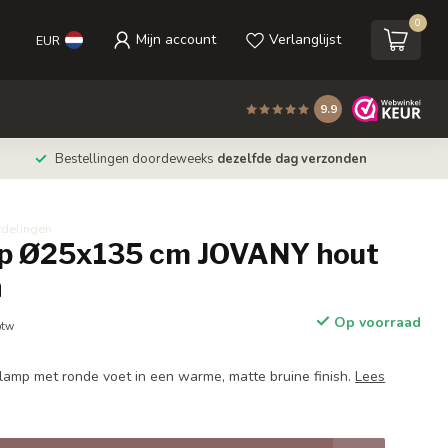
0
Mijn account
Verlanglijst
EUR
9.9
Bestellingen doordeweeks
dezelfde dag verzonden
rdelingen
p Ø25x135 cm JOVANY hout
n
Op voorraad
btw
lamp met ronde voet in een warme, matte bruine finish.
Lees