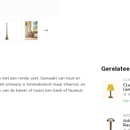
Gerelatee
m met een ronde voet. Gemaakt van hout en
CL
Het ontwerp is minimalistisch maar sfeervol, en
Cl
la
k van de kamer of naast een bank of fauteuil.
Op 
AD
Ad
Re