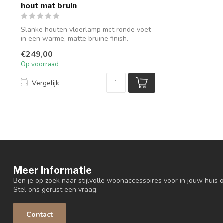
hout mat bruin
Slanke houten vloerlamp met ronde voet
in een warme, matte bruine finish.
€249,00
Op voorraad
Vergelijk
Meer informatie
Ben je op zoek naar stijlvolle woonaccessoires voor in jouw huis o
Stel ons gerust een vraag.
Contact