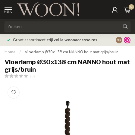
0
MENU
Bestellin
Groot assortiment
stijlvolle woonaccessoires
9.9
verzonde
Home
/
Vloerlamp Ø30x138 cm NANNO hout mat grijs/bruin
Vloerlamp Ø30x138 cm NANNO hout mat
grijs/bruin
(0)